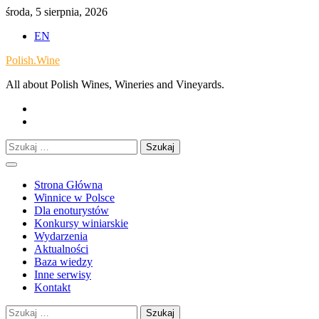
Skip
środa, 5 sierpnia, 2026
to
EN
content
Polish.Wine
All about Polish Wines, Wineries and Vineyards.
Our
Facebook
X.com
Szukaj:
Strona Główna
Winnice w Polsce
Dla enoturystów
Konkursy winiarskie
Wydarzenia
Aktualności
Baza wiedzy
Inne serwisy
Kontakt
Szukaj: