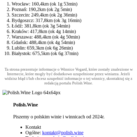
Wrocław: 160,4km (ok 1g 53min)
Poznań: 190,2km (ok 2g 5min)
Szczecin: 249,4km (ok 2g 36min)
Bydgoszcz: 317,8km (ok 3g 16min)
Łódź: 381,8km (ok 3g 54min)
Kraków: 417,8km (ok 4g 14min)
Warszawa: 488,4km (ok 4g 50min)
Gdańsk: 488,4km (ok 4g 54min)
Lublin: 659,3km (ok 6g 26min)
Białystok: 675,5km (ok 6g 37min)
Ta strona prezentuje informacje o Winnice Vogard, które zostały znalezione w
Internecie, które mogły być dodatkowo uzupełnione przez winiarza. Jeżeli
widzisz błąd i/lub chcesz uzupełnić informacje o tej winnicy, skontaktuj się z
redakcją portalu Polish.Wine.
Polish.Wine
Piszemy o polskim winie i winnicach od 2024r.
Kontakt
Ogólne:
kontakt@polish.wine