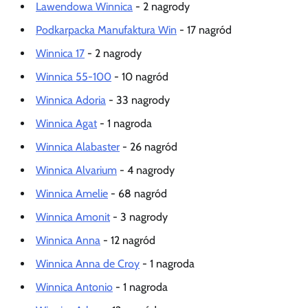
Lawendowa Winnica
- 2 nagrody
Podkarpacka Manufaktura Win
- 17 nagród
Winnica 17
- 2 nagrody
Winnica 55-100
- 10 nagród
Winnica Adoria
- 33 nagrody
Winnica Agat
- 1 nagroda
Winnica Alabaster
- 26 nagród
Winnica Alvarium
- 4 nagrody
Winnica Amelie
- 68 nagród
Winnica Amonit
- 3 nagrody
Winnica Anna
- 12 nagród
Winnica Anna de Croy
- 1 nagroda
Winnica Antonio
- 1 nagroda