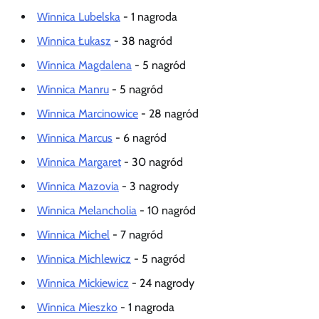
Winnica Lubelska
- 1 nagroda
Winnica Łukasz
- 38 nagród
Winnica Magdalena
- 5 nagród
Winnica Manru
- 5 nagród
Winnica Marcinowice
- 28 nagród
Winnica Marcus
- 6 nagród
Winnica Margaret
- 30 nagród
Winnica Mazovia
- 3 nagrody
Winnica Melancholia
- 10 nagród
Winnica Michel
- 7 nagród
Winnica Michlewicz
- 5 nagród
Winnica Mickiewicz
- 24 nagrody
Winnica Mieszko
- 1 nagroda