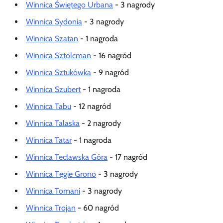
Winnica Świętego Urbana
- 3 nagrody
Winnica Sydonia
- 3 nagrody
Winnica Szatan
- 1 nagroda
Winnica Sztolcman
- 16 nagród
Winnica Sztukówka
- 9 nagród
Winnica Szubert
- 1 nagroda
Winnica Tabu
- 12 nagród
Winnica Talaska
- 2 nagrody
Winnica Tatar
- 1 nagroda
Winnica Tecławska Góra
- 17 nagród
Winnica Tęgie Grono
- 3 nagrody
Winnica Tomani
- 3 nagrody
Winnica Trojan
- 60 nagród