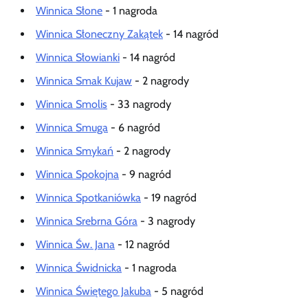
Winnica Słone
- 1 nagroda
Winnica Słoneczny Zakątek
- 14 nagród
Winnica Słowianki
- 14 nagród
Winnica Smak Kujaw
- 2 nagrody
Winnica Smolis
- 33 nagrody
Winnica Smuga
- 6 nagród
Winnica Smykań
- 2 nagrody
Winnica Spokojna
- 9 nagród
Winnica Spotkaniówka
- 19 nagród
Winnica Srebrna Góra
- 3 nagrody
Winnica Św. Jana
- 12 nagród
Winnica Świdnicka
- 1 nagroda
Winnica Świętego Jakuba
- 5 nagród