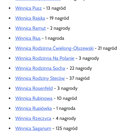
Winnica Pusz
- 13 nagród
Winnica Rajska
- 19 nagród
Winnica Ramut
- 2 nagrody
Winnica Rius
- 1 nagroda
Winnica Rodzinna Ćwielong-Olszewski
- 21 nagród
Winnica Rodzinna Na Polanie
- 3 nagrody
Winnica Rodzinna Socha
- 22 nagrody
Winnica Rodziny Steców
- 37 nagród
Winnica Rosenfeld
- 3 nagrody
Winnica Rubinowa
- 10 nagród
Winnica Rupiówka
- 1 nagroda
Winnica Rzeczyca
- 4 nagrody
Winnica Saganum
- 125 nagród