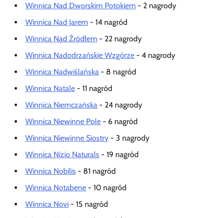
Winnica Nad Dworskim Potokiem
- 2 nagrody
Winnica Nad Jarem
- 14 nagród
Winnica Nad Źródłem
- 22 nagrody
Winnica Nadodrzańskie Wzgórze
- 4 nagrody
Winnica Nadwiślańska
- 8 nagród
Winnica Natale
- 11 nagród
Winnica Niemczańska
- 24 nagrody
Winnica Niewinne Pole
- 6 nagród
Winnica Niewinne Siostry
- 3 nagrody
Winnica Nizio Naturals
- 19 nagród
Winnica Nobilis
- 81 nagród
Winnica Notabene
- 10 nagród
Winnica Novi
- 15 nagród