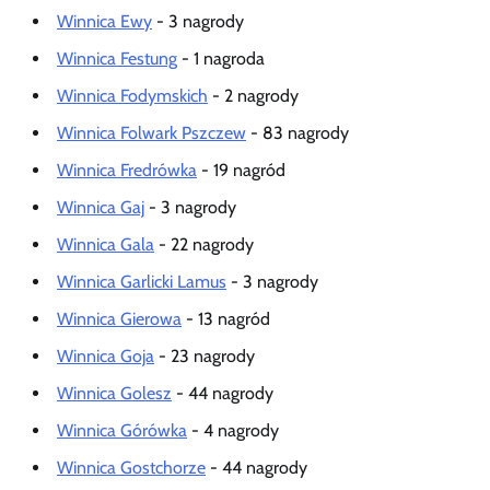
Winnica Ewy
- 3 nagrody
Winnica Festung
- 1 nagroda
Winnica Fodymskich
- 2 nagrody
Winnica Folwark Pszczew
- 83 nagrody
Winnica Fredrówka
- 19 nagród
Winnica Gaj
- 3 nagrody
Winnica Gala
- 22 nagrody
Winnica Garlicki Lamus
- 3 nagrody
Winnica Gierowa
- 13 nagród
Winnica Goja
- 23 nagrody
Winnica Golesz
- 44 nagrody
Winnica Górówka
- 4 nagrody
Winnica Gostchorze
- 44 nagrody