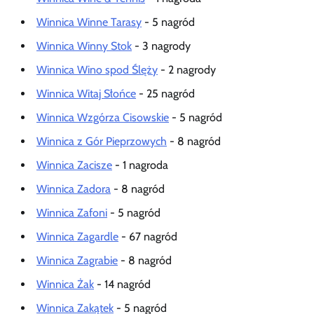
Winnica Winne Tarasy
- 5 nagród
Winnica Winny Stok
- 3 nagrody
Winnica Wino spod Ślęży
- 2 nagrody
Winnica Witaj Słońce
- 25 nagród
Winnica Wzgórza Cisowskie
- 5 nagród
Winnica z Gór Pieprzowych
- 8 nagród
Winnica Zacisze
- 1 nagroda
Winnica Zadora
- 8 nagród
Winnica Zafoni
- 5 nagród
Winnica Zagardle
- 67 nagród
Winnica Zagrabie
- 8 nagród
Winnica Żak
- 14 nagród
Winnica Zakątek
- 5 nagród