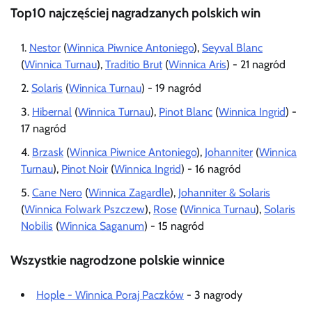
Top10 najczęściej nagradzanych polskich win
Nestor
(
Winnica Piwnice Antoniego
),
Seyval Blanc
(
Winnica Turnau
),
Traditio Brut
(
Winnica Aris
) - 21 nagród
Solaris
(
Winnica Turnau
) - 19 nagród
Hibernal
(
Winnica Turnau
),
Pinot Blanc
(
Winnica Ingrid
) -
17 nagród
Brzask
(
Winnica Piwnice Antoniego
),
Johanniter
(
Winnica
Turnau
),
Pinot Noir
(
Winnica Ingrid
) - 16 nagród
Cane Nero
(
Winnica Zagardle
),
Johanniter & Solaris
(
Winnica Folwark Pszczew
),
Rose
(
Winnica Turnau
),
Solaris
Nobilis
(
Winnica Saganum
) - 15 nagród
Wszystkie nagrodzone polskie winnice
Hople - Winnica Poraj Paczków
- 3 nagrody