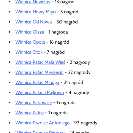
Winnica Nowizny
- 13 nagród
Winnica Nowy Młyn
- 5 nagród
Winnica Od Nowa
- 30 nagród
Winnica Olsza
- 1 nagroda
Winnica Opole
- 16 nagród
Winnica Otok
- 7 nagród
Winnica Pałac Mała Wieś
- 2 nagrody
Winnica Pałac Mierzęcin
- 22 nagrody
Winnica Pałac Minoga
- 21 nagród
Winnica Pałacu Rajkowo
- 4 nagrody
Winnica Panowice
- 1 nagroda
Winnica Patria
- 1 nagroda
Winnica Piwnice Antoniego
- 93 nagrody
Winnica Piwnice Półtorak
- 14 nagród