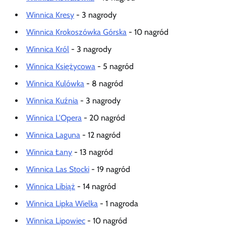
Winnica Kresy
- 3 nagrody
Winnica Krokoszówka Górska
- 10 nagród
Winnica Król
- 3 nagrody
Winnica Księżycowa
- 5 nagród
Winnica Kulówka
- 8 nagród
Winnica Kuźnia
- 3 nagrody
Winnica L'Opera
- 20 nagród
Winnica Laguna
- 12 nagród
Winnica Łany
- 13 nagród
Winnica Las Stocki
- 19 nagród
Winnica Libiąż
- 14 nagród
Winnica Lipka Wielka
- 1 nagroda
Winnica Lipowiec
- 10 nagród