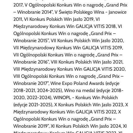
2017, V Ogólnopolski Konkurs Win o nagrodę „Grand Prix
– Winobranie 2014”, V Święto Polskiego Wina - Janowice
2011, VI Konkurs Polskich Win Jasło 2019, VI
Międzynarodowy Konkurs Win GALICJA VITIS 2018, VI
Ogólnopolski Konkurs Win o nagrodę „Grand Prix –
Winobranie 2015”, VII Konkurs Polskich Win Jasło 2020,
VII Międzynarodowy Konkurs Win GALICJA VITIS 2019,
VII Ogólnopolski Konkurs Win o nagrodę „Grand Prix –
Winobranie 2016”, VIII Konkurs Polskich Win Jasło 2021,
VIII Międzynarodowy Konkurs Win GALICJA VITIS 2020,
VIII Ogólnopolski Konkurs Win o nagrodę „Grand Prix –
Winobranie 2017”, Wine Expo Poland Awards (edycje
2018-2021, 2024-2025), Wino na medal (edycje 2018-
2020, 2022-2024), WINOPL - Konkurs Win Polskich
(edycje 2021-2025), X Konkurs Polskich Win Jasło 2023, X
Międzynarodowy Konkurs Win GALICJA VITIS 2022, X
Ogólnopolski Konkurs Win o nagrodę „Grand Prix –
Winobranie 2019”, XI Konkurs Polskich Win Jasło 2024, XI