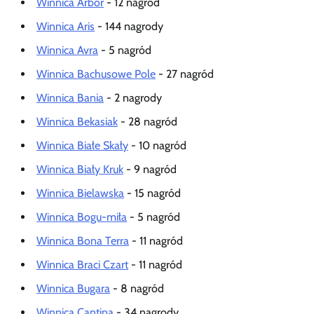
Winnica Arbor
- 12 nagród
Winnica Aris
- 144 nagrody
Winnica Avra
- 5 nagród
Winnica Bachusowe Pole
- 27 nagród
Winnica Bania
- 2 nagrody
Winnica Bekasiak
- 28 nagród
Winnica Białe Skały
- 10 nagród
Winnica Biały Kruk
- 9 nagród
Winnica Bielawska
- 15 nagród
Winnica Bogu-miła
- 5 nagród
Winnica Bona Terra
- 11 nagród
Winnica Braci Czart
- 11 nagród
Winnica Bugara
- 8 nagród
Winnica Cantina
- 34 nagrody