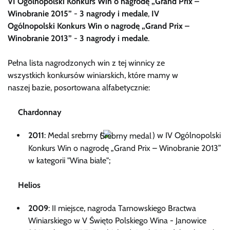
VI Ogólnopolski Konkurs Win o nagrodę „Grand Prix –
Winobranie 2015”
-
3 nagrody i medale
,
IV
Ogólnopolski Konkurs Win o nagrodę „Grand Prix –
Winobranie 2013”
-
3 nagrody i medale
.
Pełna lista nagrodzonych win z tej winnicy ze
wszystkich konkursów winiarskich, które mamy w
naszej bazie, posortowana alfabetycznie:
Chardonnay
2011
: Medal srebrny (
) w IV Ogólnopolski
Konkurs Win o nagrodę „Grand Prix – Winobranie 2013”
w kategorii "Wina białe";
Helios
2009
: II miejsce, nagroda Tarnowskiego Bractwa
Winiarskiego w V Święto Polskiego Wina - Janowice