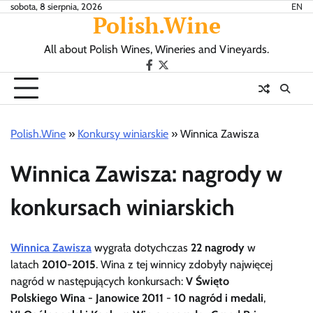
Skip
sobota, 8 sierpnia, 2026
EN
Polish.Wine
to
content
All about Polish Wines, Wineries and Vineyards.
Our
X.com
Facebook
Polish.Wine
»
Konkursy winiarskie
»
Winnica Zawisza
Winnica Zawisza: nagrody w
konkursach winiarskich
Winnica Zawisza
wygrała dotychczas
22 nagrody
w
latach
2010-2015
. Wina z tej winnicy zdobyły najwięcej
nagród w następujących konkursach:
V Święto
Polskiego Wina - Janowice 2011
-
10 nagród i medali
,