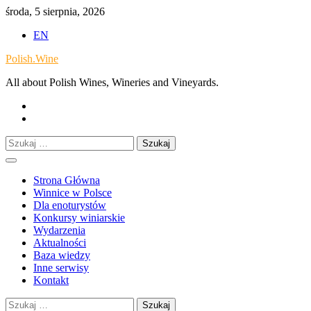
Skip
środa, 5 sierpnia, 2026
to
EN
content
Polish.Wine
All about Polish Wines, Wineries and Vineyards.
Our
Facebook
X.com
Szukaj:
Strona Główna
Winnice w Polsce
Dla enoturystów
Konkursy winiarskie
Wydarzenia
Aktualności
Baza wiedzy
Inne serwisy
Kontakt
Szukaj: