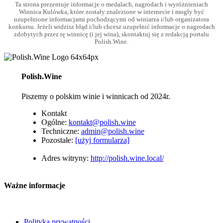
Ta strona prezentuje informacje o medalach, nagrodach i wyróżnieniach
Winnica Kulówka, które zostały znalezione w internecie i mogły być
uzupełnione informacjami pochodzącymi od winiarza i/lub organizatora
konkursu. Jeżeli widzisz błąd i/lub chcesz uzupełnić informacje o nagrodach
zdobytych przez tę winnicę (i jej wina), skontaktuj się z redakcją portalu
Polish.Wine.
Polish.Wine
Piszemy o polskim winie i winnicach od 2024r.
Kontakt
Ogólne:
kontakt@polish.wine
Techniczne:
admin@polish.wine
Pozostałe:
[użyj formularza]
Adres witryny:
http://polish.wine.local/
Ważne informacje
Polityka prywatności