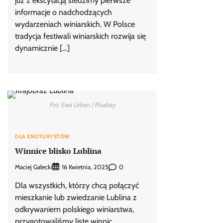
już z ekscytacją śledzimy pierwsze
informacje o nadchodzących
wydarzeniach winiarskich. W Polsce
tradycja festiwali winiarskich rozwija się
dynamicznie […]
Fot: Ewa Urban / Pixabay
DLA ENOTURYSTÓW
Winnice blisko Lublina
Maciej Gałecki
0
16 Kwietnia, 2025
Dla wszystkich, którzy chcą połączyć
mieszkanie lub zwiedzanie Lublina z
odkrywaniem polskiego winiarstwa,
przygotowaliśmy listę winnic