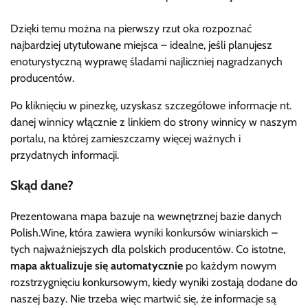
Dzięki temu można na pierwszy rzut oka rozpoznać
najbardziej utytułowane miejsca – idealne, jeśli planujesz
enoturystyczną wyprawę śladami najliczniej nagradzanych
producentów.
Po kliknięciu w pinezkę, uzyskasz szczegółowe informacje nt.
danej winnicy włącznie z linkiem do strony winnicy w naszym
portalu, na której zamieszczamy więcej ważnych i
przydatnych informacji.
Skąd dane?
Prezentowana mapa bazuje na wewnętrznej bazie danych
Polish.Wine, która zawiera wyniki konkursów winiarskich –
tych najważniejszych dla polskich producentów. Co istotne,
mapa aktualizuje się automatycznie
po każdym nowym
rozstrzygnięciu konkursowym, kiedy wyniki zostają dodane do
naszej bazy. Nie trzeba więc martwić się, że informacje są