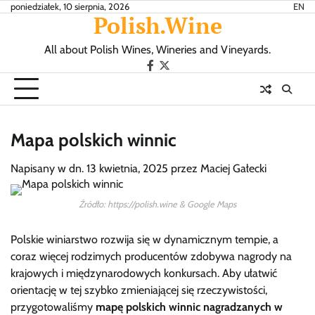
Skip
poniedziałek, 10 sierpnia, 2026
EN
Polish.Wine
to
content
All about Polish Wines, Wineries and Vineyards.
Our
X.com
Facebook
Mapa polskich winnic
Napisany w dn.
13 kwietnia, 2025
przez
Maciej Gałecki
Źródło: https://polish.wine & Google Maps
Polskie winiarstwo rozwija się w dynamicznym tempie, a
coraz więcej rodzimych producentów zdobywa nagrody na
krajowych i międzynarodowych konkursach. Aby ułatwić
orientację w tej szybko zmieniającej się rzeczywistości,
przygotowaliśmy
mapę polskich winnic nagradzanych w