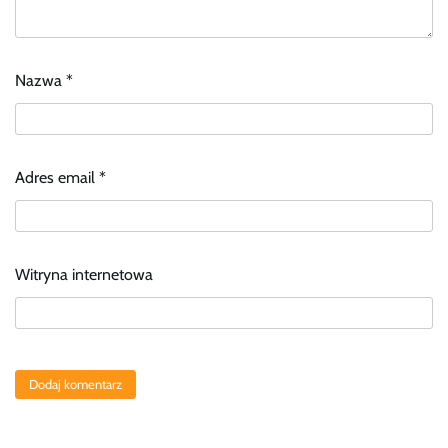
Nazwa
*
Adres email
*
Witryna internetowa