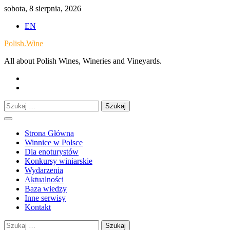
Skip
sobota, 8 sierpnia, 2026
to
EN
content
Polish.Wine
All about Polish Wines, Wineries and Vineyards.
Our
Facebook
X.com
Szukaj:
Strona Główna
Winnice w Polsce
Dla enoturystów
Konkursy winiarskie
Wydarzenia
Aktualności
Baza wiedzy
Inne serwisy
Kontakt
Szukaj: