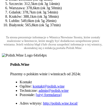
Szczecin: 312,5km (ok 3g 14min)
Warszawa: 378,6km (ok 3g 50min)
Gdańsk: 378,7km (ok 3g 54min)
Kraków: 388,1km (ok 3g 58min)
Lublin: 549,6km (ok 5g 26min)
Białystok: 565,8km (ok 5g 37min)
Ta strona prezentuje informacje o Winnica Niewinne Siostry, które zostały
znalezione w Internecie, które mogły być dodatkowo uzupełnione przez
winiarza. Jeżeli widzisz błąd i/lub chcesz uzupełnić informacje o tej winnicy,
skontaktuj się z redakcją portalu Polish.Wine.
Polish.Wine
Piszemy o polskim winie i winnicach od 2024r.
Kontakt
Ogólne:
kontakt@polish.wine
Techniczne:
admin@polish.wine
Pozostałe:
[użyj formularza]
Adres witryny:
http://polish.wine.local/