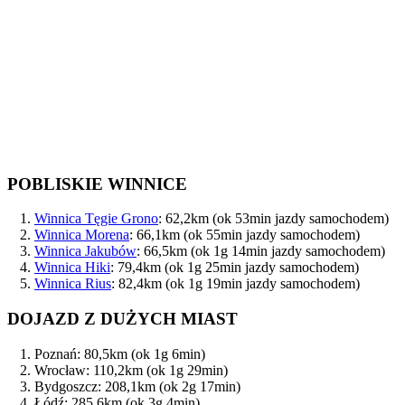
POBLISKIE WINNICE
Winnica Tęgie Grono
: 62,2km (ok 53min jazdy samochodem)
Winnica Morena
: 66,1km (ok 55min jazdy samochodem)
Winnica Jakubów
: 66,5km (ok 1g 14min jazdy samochodem)
Winnica Hiki
: 79,4km (ok 1g 25min jazdy samochodem)
Winnica Rius
: 82,4km (ok 1g 19min jazdy samochodem)
DOJAZD Z DUŻYCH MIAST
Poznań: 80,5km (ok 1g 6min)
Wrocław: 110,2km (ok 1g 29min)
Bydgoszcz: 208,1km (ok 2g 17min)
Łódź: 285,6km (ok 3g 4min)