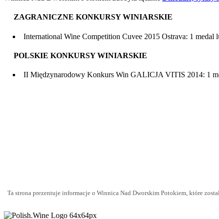
ZAGRANICZNE KONKURSY WINIARSKIE
International Wine Competition Cuvee 2015 Ostrava: 1 medal 
POLSKIE KONKURSY WINIARSKIE
II Międzynarodowy Konkurs Win GALICJA VITIS 2014: 1 me
Ta strona prezentuje informacje o Winnica Nad Dworskim Potokiem, które zostały