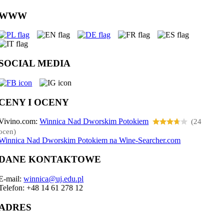
WWW
SOCIAL MEDIA
CENY I OCENY
Vivino.com:
Winnica Nad Dworskim Potokiem
(24
ocen)
Winnica Nad Dworskim Potokiem na Wine-Searcher.com
DANE KONTAKTOWE
E-mail:
winnica@uj.edu.pl
Telefon: +48 14 61 278 12
ADRES