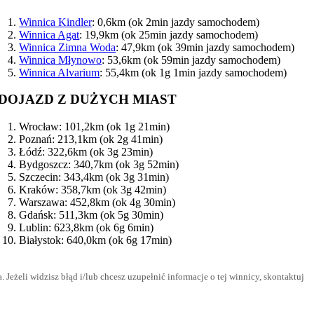
Winnica Kindler
: 0,6km (ok 2min jazdy samochodem)
Winnica Agat
: 19,9km (ok 25min jazdy samochodem)
Winnica Zimna Woda
: 47,9km (ok 39min jazdy samochodem)
Winnica Młynowo
: 53,6km (ok 59min jazdy samochodem)
Winnica Alvarium
: 55,4km (ok 1g 1min jazdy samochodem)
DOJAZD Z DUŻYCH MIAST
Wrocław: 101,2km (ok 1g 21min)
Poznań: 213,1km (ok 2g 41min)
Łódź: 322,6km (ok 3g 23min)
Bydgoszcz: 340,7km (ok 3g 52min)
Szczecin: 343,4km (ok 3g 31min)
Kraków: 358,7km (ok 3g 42min)
Warszawa: 452,8km (ok 4g 30min)
Gdańsk: 511,3km (ok 5g 30min)
Lublin: 623,8km (ok 6g 6min)
Białystok: 640,0km (ok 6g 17min)
Jeżeli widzisz błąd i/lub chcesz uzupełnić informacje o tej winnicy, skontaktuj