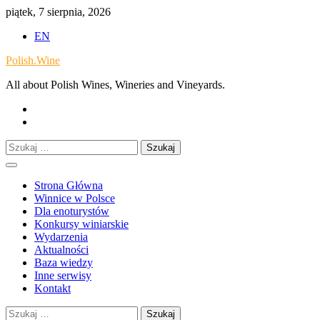
Skip
piątek, 7 sierpnia, 2026
to
EN
content
Polish.Wine
All about Polish Wines, Wineries and Vineyards.
Our
Facebook
X.com
Szukaj:
Strona Główna
Winnice w Polsce
Dla enoturystów
Konkursy winiarskie
Wydarzenia
Aktualności
Baza wiedzy
Inne serwisy
Kontakt
Szukaj: