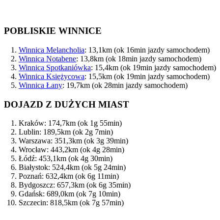
POBLISKIE WINNICE
Winnica Melancholia
: 13,1km (ok 16min jazdy samochodem)
Winnica Notabene
: 13,8km (ok 18min jazdy samochodem)
Winnica Spotkaniówka
: 15,4km (ok 19min jazdy samochodem)
Winnica Księżycowa
: 15,5km (ok 19min jazdy samochodem)
Winnica Łany
: 19,7km (ok 28min jazdy samochodem)
DOJAZD Z DUŻYCH MIAST
Kraków: 174,7km (ok 1g 55min)
Lublin: 189,5km (ok 2g 7min)
Warszawa: 351,3km (ok 3g 39min)
Wrocław: 443,2km (ok 4g 28min)
Łódź: 453,1km (ok 4g 30min)
Białystok: 524,4km (ok 5g 24min)
Poznań: 632,4km (ok 6g 11min)
Bydgoszcz: 657,3km (ok 6g 35min)
Gdańsk: 689,0km (ok 7g 10min)
Szczecin: 818,5km (ok 7g 57min)