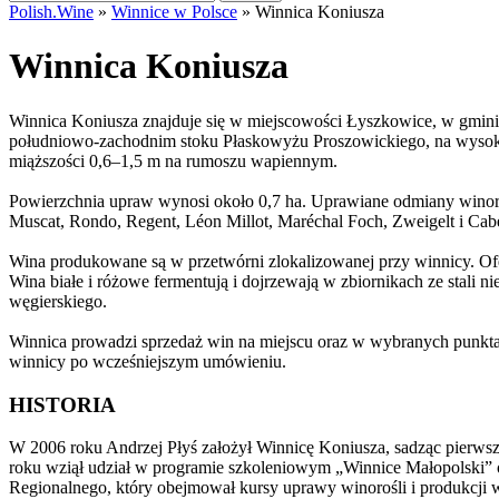
Polish.Wine
»
Winnice w Polsce
»
Winnica Koniusza
Winnica Koniusza
Winnica Koniusza znajduje się w miejscowości Łyszkowice, w gmini
południowo-zachodnim stoku Płaskowyżu Proszowickiego, na wysoko
miąższości 0,6–1,5 m na rumoszu wapiennym.
Powierzchnia upraw wynosi około 0,7 ha. Uprawiane odmiany winorośli
Muscat, Rondo, Regent, Léon Millot, Maréchal Foch, Zweigelt i Cabe
Wina produkowane są w przetwórni zlokalizowanej przy winnicy. Ofe
Wina białe i różowe fermentują i dojrzewają w zbiornikach ze stali
węgierskiego.
Winnica prowadzi sprzedaż win na miejscu oraz w wybranych punkta
winnicy po wcześniejszym umówieniu.
HISTORIA
W 2006 roku Andrzej Płyś założył Winnicę Koniusza, sadząc pierws
roku wziął udział w programie szkoleniowym „Winnice Małopolski
Regionalnego, który obejmował kursy uprawy winorośli i produkcji 