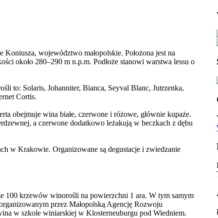
e Koniusza, województwo małopolskie. Położona jest na
ści około 280–290 m n.p.m. Podłoże stanowi warstwa lessu o
 to: Solaris, Johanniter, Bianca, Seyval Blanc, Jutrzenka,
rnet Cortis.
rta obejmuje wina białe, czerwone i różowe, głównie kupaże.
 nierdzewnej, a czerwone dodatkowo leżakują w beczkach z dębu
ch w Krakowie. Organizowane są degustacje i zwiedzanie
ze 100 krzewów winorośli na powierzchni 1 ara. W tym samym
” organizowanym przez Małopolską Agencję Rozwoju
wina w szkole winiarskiej w Klosterneuburgu pod Wiedniem.