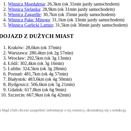
Winnica Magdalena
: 26,3km (ok 31min jazdy samochodem)
Winnica Sielanka
: 28,9km (ok 31min jazdy samochodem)
Winnica Zagardle
: 30,7km (ok 35min jazdy samochodem)
Winnica Pałac Minoga
: 31,1km (ok 33min jazdy samochodem)
Winnica Garlicki Lamus
: 31,5km (ok 36min jazdy samochodem)
DOJAZD Z DUŻYCH MIAST
Kraków: 28,6km (ok 37min)
Warszawa: 280,4km (ok 2g 57min)
Wrocław: 292,5km (ok 3g 13min)
Łódź: 302,4km (ok 3g 16min)
Lublin: 324,5km (ok 3g 28min)
Poznań: 481,7km (ok 4g 57min)
Białystok: 483,6km (ok 4g 50min)
Bydgoszcz: 506,6km (ok 5g 21min)
Gdańsk: 617,8km (ok 6g 9min)
Szczecin: 667,9km (ok 6g 42min)
błąd i/lub chcesz uzupełnić informacje o tej winnicy, skontaktuj się z redakcją