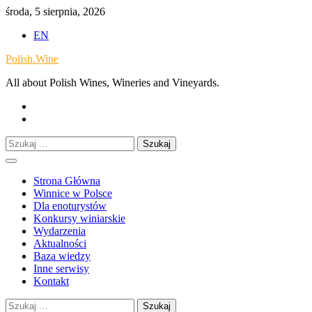
Skip
środa, 5 sierpnia, 2026
to
EN
content
Polish.Wine
All about Polish Wines, Wineries and Vineyards.
Our
Facebook
X.com
Szukaj:
Strona Główna
Winnice w Polsce
Dla enoturystów
Konkursy winiarskie
Wydarzenia
Aktualności
Baza wiedzy
Inne serwisy
Kontakt
Szukaj: