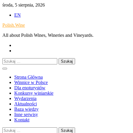
Skip
środa, 5 sierpnia, 2026
to
EN
content
Polish.Wine
All about Polish Wines, Wineries and Vineyards.
Our
Facebook
X.com
Szukaj:
Strona Główna
Winnice w Polsce
Dla enoturystów
Konkursy winiarskie
Wydarzenia
Aktualności
Baza wiedzy
Inne serwisy
Kontakt
Szukaj: