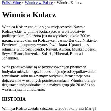
Polish.Wine
»
Winnice w Polsce
»
Winnica Kolacz
Winnica Kolacz
Winnica Kołacz znajduje się w miejscowości Nawsie
Kołaczyckie, w gminie Kołaczyce, w województwie
podkarpackim. Położona jest na wysokości około 300 m
n.p.m., z widokiem na Kołaczyce i pasmo Beskidu Niskiego.
Powierzchnia uprawy wynosi 0,4 hektara. Uprawiane są
odmiany winorośli: Rondo, Regent, Aurora, Muskat Odeski,
Seyval Blanc, Jutrzenka, Solaris, Hibernal, Bianca i
Johanniter.
Wina produkowane są w przystosowanych piwnicach
budynku mieszkalnego. Proces obejmuje odszypułkowanie i
wyciskanie soku na zewnątrz budynku, fermentację oraz
dojrzewanie w osobnych pomieszczeniach. Winnica oferuje
degustacje indywidualne i dla małych grup (do 20 osób) po
wcześniejszym umówieniu.
HISTORIA
Winnica Kołacz została założona w 2009 roku przez Marię i