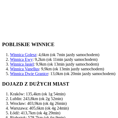
POBLISKIE WINNICE
Winnica Golesz
: 4,6km (ok 7min jazdy samochodem)
Winnica Ewy
: 9,2km (ok 11min jazdy samochodem)
Winnica Jasiel
: 9,9km (ok 13min jazdy samochodem)
Winnica Vanellus
: 9,9km (ok 13min jazdy samochodem)
Winnica Dwie Granice
: 13,0km (ok 20min jazdy samochodem)
DOJAZD Z DUŻYCH MIAST
Kraków: 135,4km (ok 1g 54min)
Lublin: 243,8km (ok 2g 52min)
Wrocław: 403,9km (ok 4g 26min)
Warszawa: 405,6km (ok 4g 24min)
Łódź: 413,7km (ok 4g 29min)
Białystok: 578,7km (ok 6g 9min)